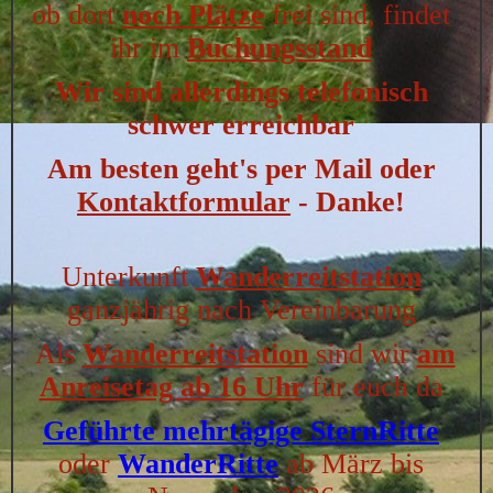
ob dort
noch Plätze
frei sind, findet
ihr im
Buchungsstand
Wir sind allerdings telefonisch
schwer erreichbar
Am besten geht's per Mail oder
Kontaktformular
- Danke!
Unterkunft
Wanderreitstation
ganzjährig nach Vereinbarung
Als
Wanderreitstation
sind wir
am
Anreisetag ab 16 Uhr
für euch da
Geführte mehrtägige SternRitte
oder
WanderRitte
ab März bis