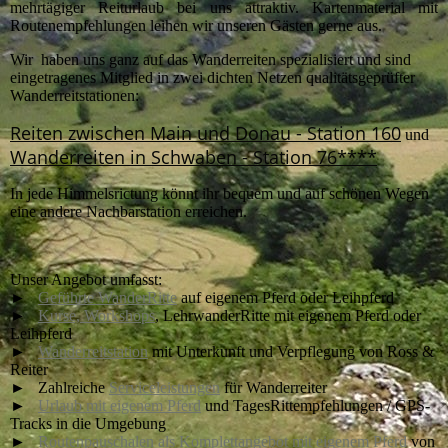
mehrtägiger Reiturlaub bei uns attraktiv. Kartenmaterial mit
Routenempfehlungen leihen wir unseren Gästen gerne aus.
Wir haben uns ganz auf das Wanderreiten spezialisiert und sind
eingetragenes Mitglied in zwei dichten Netzen qualitätsgeprüfter
Wanderreitstationen:
Reiten zwischen Main und Donau - Station 160
und
Wanderreiten in Schwaben - Station 76****
In jede Himmelsrictung könnt ihr bequem und auf schönen Wegen
eine andere Nachbarstation erreichen.
Unser Angebot umfasst:
►
Geführte WanderRitte
auf eigenem Pferd oder Leihpferd
►
Kurse, Workshops
, LehrwanderRitte mit eigenem Pferd oder
Leihpferd
►
Wanderreitstation
mit Unterkunft und Verpflegung von Ross &
Reiter
► Zahlreiche
Serviceleistungen
für Wanderreiter
►
Urlaub mit eigenem Pferd
und TagesRittempfehlungen / GPS-
Tracks in die Umgebung
►
Routenpauschalen als Komplettangebot mit eigenem Pferd
von