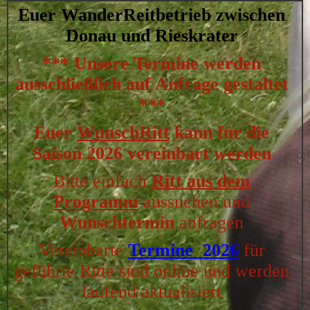
Euer WanderReitbetrieb zwischen
Donau und Rieskrater
*** Unsere Termine werden
ausschließlich auf Anfrage gestaltet
***
Euer
WunschRitt
kann für die
Saison 2026 vereinbart werden
Bitte einfach
Ritt aus dem
Programm
aussuchen und
Wunschtermin
anfragen
Vereinbarte
Termine 2026
für
geführte Ritte sind online und werden
laufend aktualisiert