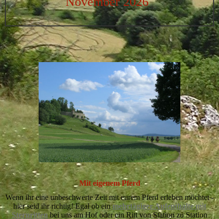
November 2026
Mit eigenem Pferd
Wenn ihr eine unbeschwerte Zeit mit eurem Pferd erleben möchtet -
hier seid ihr richtig! Egal ob ein
mehrtägiger Aufenthalte mit
Sternritten
bei uns am Hof oder ein Ritt von Station zu Station