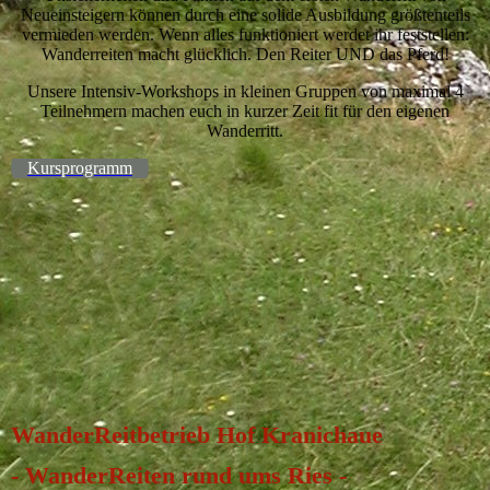
Neueinsteigern können durch eine solide Ausbildung größtenteils
vermieden werden. Wenn alles funktioniert werdet ihr feststellen:
Wanderreiten macht glücklich. Den Reiter UND das Pferd!
Unsere Intensiv-Workshops in kleinen Gruppen von maximal 4
Teilnehmern machen euch in kurzer Zeit fit für den eigenen
Wanderritt.
Kursprogramm
WanderReitbetrieb Hof Kranichaue
- WanderReiten rund ums Ries -