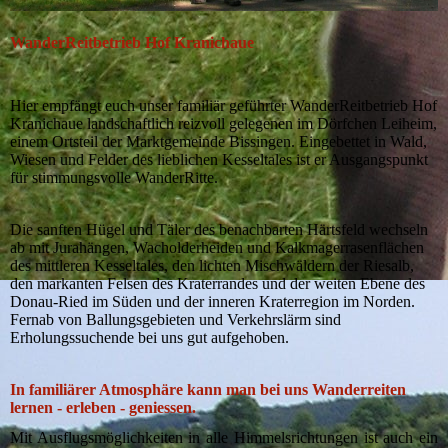
WanderReitbetrieb Hof Kranichaue
Hier empfängt euch unser familiär geführter WanderReitbetrieb Hof
Kranichaue landschaftlich reizvoll gelegenen im Dörfchen Leiheim,
einem Ortsteil der Marktgemeinde Bissingen. Eingebettet in Wald,
Wiesen und Felder des lieblichen Kesseltales ist er Ausgangspunkt
für stimmungsvolle WanderRitte.
Die sanften Hügel und Täler des benachbarten Härtsfeld wechseln
ab mit Jurahängen, Wacholderheiden und Kalkmagerrasenflächen
des mittleren Kesseltales, den lichten Mischwäldern der Riesalb,
den markanten Felsen des Kraterrandes und der weiten Ebene des
Donau-Ried im Süden und der inneren Kraterregion im Norden.
Fernab von Ballungsgebieten und Verkehrslärm sind
Erholungssuchende bei uns gut aufgehoben.
In
familiärer Atmosphäre kann man bei uns Wanderreiten
lernen - erleben - geniessen.
Mit Ausflugsmöglichkeiten in alle Himmelsrichtungen ist auch ein