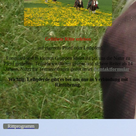
Geführte Ritte erleben
... auf eigenem Pferd oder Leihpferd.
Entspannt und in kleinen Gruppen könnt ihr bei uns die Natur zu
Pferd genießen. Teilnehmen dürfen geübte und sichere Reiter ab 14
Jahren. Nutzt für Terminanfragen gerne unser
Kontaktformular
.
Wichtig: Leihpferde gibt es bei uns nur in Verbindung mit
Rittführung.
Rittprogramm