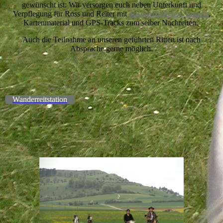
gewünscht ist: Wir versorgen euch neben Unterkunft und
Verpflegung für Ross und Reiter mit
ausgearbeiteten Touren
,
Kartenmaterial und GPS-Tracks zum selber Nachreiten.
Auch die Teilnahme an unseren geführten Ritten ist nach
Absprache gerne möglich.
Wanderreitstation