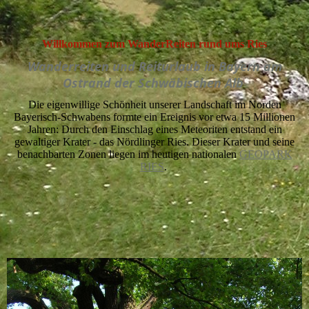
Willkommen zum WanderReiten rund ums Ries
Wanderreiten und Reiturlaub in Bayern am
Ostrand der Schwäbischen Alb
Die eigenwillige Schönheit unserer Landschaft im Norden
Bayerisch-Schwabens formte ein Ereignis vor etwa 15 Millionen
Jahren: Durch den Einschlag eines Meteoriten entstand ein
gewaltiger Krater - das Nördlinger Ries. Dieser Krater und seine
benachbarten Zonen liegen im heutigen nationalen
GEOPARK
RIES
.