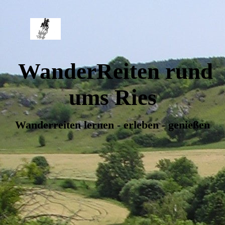
WanderReiten rund
ums Ries
Wanderreiten lernen - erleben - genießen