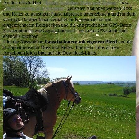
An den offiziell bei
"Reiten zwischen Main und Donau"
bzw.
"Wanderreiten in Schwaben"
gelisteten Stationen werden Ross
und Reiter zu günstigen Pauschalpreisen untergebracht und rundum
versorgt. Darüber hinaus erhaltet ihr Kartenmaterial mit
eingezeichneten Reitstrecken und die entsprechenden GPS-Daten.
Zusatzoptionen wie Gepäcktransport und Leih-GPS-Gerät sind
ebenfalls buchbar.
Hier die Auswahl an
Pauschaltouren mit eigenem Pferd
und die
Komplettpreise für Ross und Reiter. Für mehr Infos zu den
Angeboten klickt bitte auf die Download-Links.