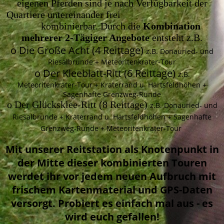
eigenen Pferden sind je nach Verfügbarkeit der
Quartiere untereinander frei
kombinierbar. Durch die
Kombination
mehrerer 2-Tägiger Angebote
entsteht z.B.
o Die Große Acht (4 Reittage)
z.B. Donauried- und
Riesalbrunde + Meteoritenkrater-Tour
o Der Kleeblatt-Ritt (6 Reittage)
z.B.
Meteoritenkrater-Tour + Kraterrand u. Härtsfeldhöhen +
Sagenhafte Grenzweg-Runde
o Der Glücksklee-Ritt (8 Reittage)
z.B. Donauried- und
Riesalbrunde + Kraterrand u. Härtsfeldhöhen + Sagenhafte
Grenzweg-Runde + Meteoritenkrater-Tour
Mit unserer Reitstation als Knotenpunkt in
der Mitte dieser kombinierten Touren
werdet ihr vor jedem neuen Aufbruch mit
frischem Kartenmaterial und GPS-Daten
versorgt. Probiert es einfach mal aus - es
wird euch gefallen!