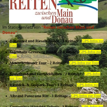
Im Stationennetz von
"Reiten zwischen Main und
Donau"
:
Donauried und Riesalb Runde - 2 Reittage
-
GPS-Infos zur
Tour
-
RzMD_DoRiaRu.pdf
Sagenhafte Grenzweg Runde - 2 Reittage
-
GPS-Infos zur
Tour
-
RzMD_SaGreRu.pdf
Meteoritenkrater Tour - 2 Reittage
-
GPS-Infos zur Tour
-
RzMD_MTKrat.pdf
Kraterrand und Härtsfeldhöhen - 2 Reittage
-
GPS-Infos
zur Tour
-
RzMD_KraRaHH.pdf
Riesblick- & Geopark-Tour - 3 Reittage
-
GPS-Infos zur
Tour
-
RzMD_RiblGeoTour.pdf
Albrand Panorama Ritt - 3 Reittage
-
GPS-Infos zur Tour
-
RzMD_AlbRPanoR.pdf
Grenzenlose Härtsfeld-Trilogie - 3 Reittage
-
GPS-Infos zur