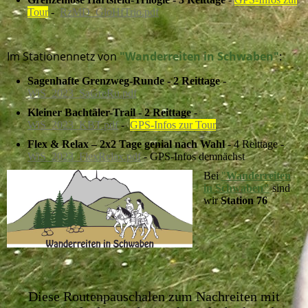
Tour
-
RzMD_GloHfTrio.pdf
Im Stationennetz von
"Wanderreiten in Schwaben"
:
Sagenhafte Grenzweg-Runde - 2 Reittage
-
WiS_2023_SaGreRu.pdf
Kleiner Bachtäler-Trail - 2 Reittage
-
WiS_2023_KBT.pdf
-
GPS-Infos zur Tour
Flex & Relax – 2x2 Tage genial nach Wahl
- 4 Reittage -
WiS_2023_FlexRelax.pdf
- GPS-Infos demnächst
Bei
"
Wanderreiten
in Schwaben"
sind
wir
Station 76
Diese Routenpauschalen zum Nachreiten mit