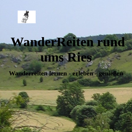
WanderReiten rund
ums Ries
Wanderreiten lernen - erleben - genießen