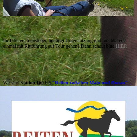
Ihr fühlt euch unsicher, benötigt Unterstützung und möchtet erst
einmal mit Rittführung auf Tour gehen? Dann schaut bitte
HIER
Wir sind
Station 160
bei
"Reiten zwischen Main und Donau"