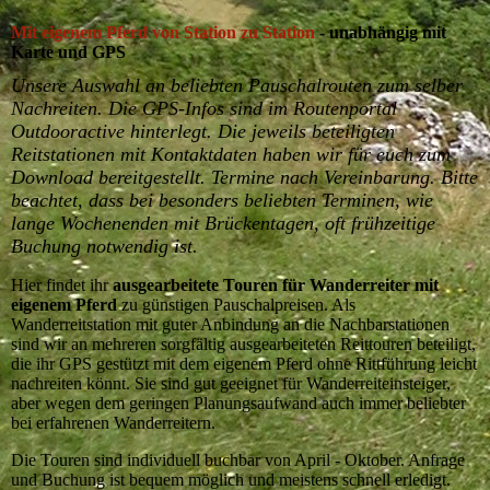
Mit eigenem Pferd von Station zu Station
- unabhängig mit
Karte und GPS
Unsere Auswahl an beliebten Pauschalrouten zum selber
Nachreiten. Die GPS-Infos sind im Routenportal
Outdooractive hinterlegt. Die jeweils beteiligten
Reitstationen mit Kontaktdaten haben wir für euch zum
Download bereitgestellt. Termine nach Vereinbarung. Bitte
beachtet, dass bei besonders beliebten Terminen, wie
lange Wochenenden mit Brückentagen, oft frühzeitige
Buchung notwendig ist.
Hier findet ihr
ausgearbeitete Touren für Wanderreiter mit
eigenem Pferd
zu günstigen Pauschalpreisen. Als
Wanderreitstation mit guter Anbindung an die Nachbarstationen
sind wir an mehreren sorgfältig ausgearbeiteten Reittouren beteiligt,
die ihr GPS gestützt mit dem eigenem Pferd ohne Rittführung leicht
nachreiten könnt. Sie sind gut geeignet für Wanderreiteinsteiger,
aber wegen dem geringen Planungsaufwand auch immer beliebter
bei erfahrenen Wanderreitern.
Die Touren sind individuell buchbar von April - Oktober. Anfrage
und Buchung ist bequem möglich und meistens schnell erledigt.