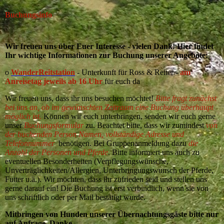
Buchungsinfo
Wir freuen uns über Euer Interesse - vielen Dank! Hier findet
Ihr wichtige Informationen zur Buchung unserer Angebote:
o
WanderReitstation
- Unterkunft für Ross & Reiter -
am
Anreisetag jeweils ab 16 Uhr
für euch da
Wir freuen uns, dass ihr uns besuchen möchtet!
Bitte fragt zunächst
bei uns an, ob im gewünschten Zeitraum eine Buchung überhaupt
möglich ist.
Können wir euch unterbringen, senden wir euch gerne
unser
Buchungsformular
zu. Beachtet bitte, dass wir zumindest
von
der buchenden Person Namen, vollständige Adresse und
Telefonnummer
benötigen. Bei Gruppenanmeldung dazu
die
Anzahl der Personen und Pferde
. Bitte informiert uns auch zu
eventuellen Besonderheiten (Verpflegungswünsche,
Unverträglichkeiten/Allergien, Unterbringungswunsch der Pferde,
Futter u.ä.). Wir möchten, dass ihr zufrieden seid und stellen uns
gerne darauf ein! Die Buchung ist erst verbindlich, wenn sie von
uns schriftlich oder per Mail bestätigt wurde.
Mitbringen von Hunden unserer Übernachtungsgäste bitte nur
auf Anfrage. Danke.