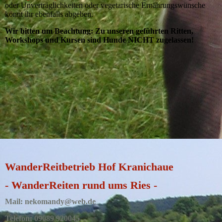
oder Unverträglichkeiten oder vegetarische Ernährungswünsche
könnt ihr ebenfalls abgeben.
Wir bitten um Beachtung:
Zu unseren geführten Ritten,
Workshops und Kursen sind Hunde NICHT zugelassen!
WanderReitbetrieb Hof Kranichaue
- WanderReiten rund ums Ries -
Mail: nekomandy@web.de
Telefon: 09089 920045