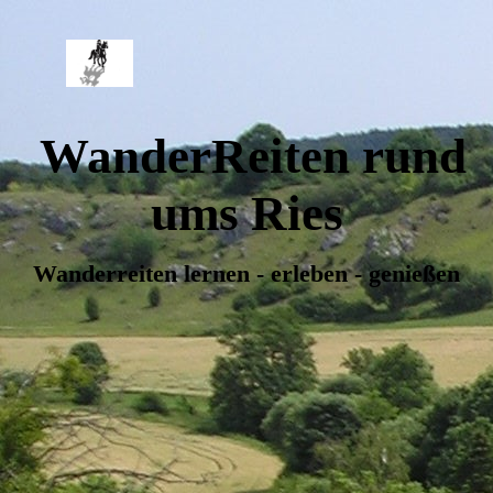
WanderReiten rund
ums Ries
Wanderreiten lernen - erleben - genießen