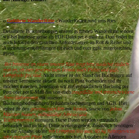
o
Geführte WanderRitte
- WanderReiten rund ums Ries
Detaillierte Beschreibungen unserer geführten WanderRitte senden
wir bei Interesse gerne als PDF-Datei per e-mail zu. Dort findet ihr
auch Infos zu den gestellten Anforderungen an Roß & Reiter und
Ausrüstungsempfehlungen für euch und euer ggfs. mitgebrachtes
Pferd.
Bei Interesse an einem unserer Ritte fragt bitte zunächst einfach
mal an, ob zum gewünschten Termin noch Plätze und ggfs.
Leihpferde frei sind.
Nicht immer ist der Stand der Buchungen auf
unserer Terminseite aktuell. Ist noch Platz vorhanden und ihr
möchtet mitreiten, benötigen wir zur verbindlichen Buchung per
Post oder per E-Mail das von euch
ausgefüllte und unterschriebene
Anmeldeformular
mit unseren
Buchungsbedingungen/Teilnahmebedingungen und AGB. Hier
müsst ihr den
gewünschten Ritt
mit
Termin
, sowie
von
jedem
Mitreiter Namen, vollständige Adresse und
Telefonnummer
eintragen. Diese Daten werden vertraulich
behandelt und nicht an Dritte weitergegeben. Zusätzlich benötigen
wir die Angabe, ob ihr
mit Leihpferd (bis max. 85 kg Reitergewicht)
oder eigenem Pferd
teilnehmen möchtet. Angaben zu Allergien